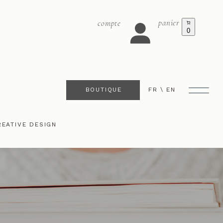
panier
compte
0
BOUTIQUE
FR \
EN
REATIVE DESIGN