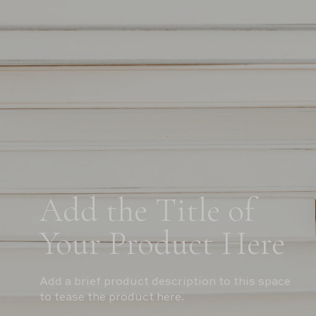
Add the Title of
Your Product Here
Add a brief product description to this space
to tease the product here.