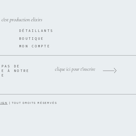
, c'est production elixirs
DÉTAILLANTS
BOUTIQUE
MON COMPTE
 PAS DE
clique ici pour t'inscrire
RE À NOTRE
RE
SIGN
| TOUT DROITS RÉSERVÉS