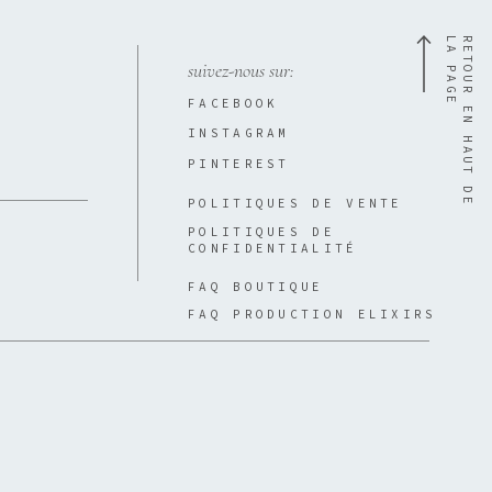
E
R
E
T
O
U
R
E
N
H
A
U
T
D
E
L
A
P
A
G
suivez-nous sur:
FACEBOOK
INSTAGRAM
PINTEREST
POLITIQUES DE VENTE
POLITIQUES DE
CONFIDENTIALITÉ
FAQ BOUTIQUE
FAQ PRODUCTION ELIXIRS