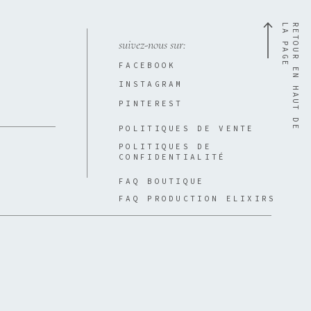
E
R
E
T
O
U
R
E
N
H
A
U
T
D
E
L
A
P
A
G
suivez-nous sur:
FACEBOOK
INSTAGRAM
PINTEREST
POLITIQUES DE VENTE
POLITIQUES DE
CONFIDENTIALITÉ
FAQ BOUTIQUE
FAQ PRODUCTION ELIXIRS