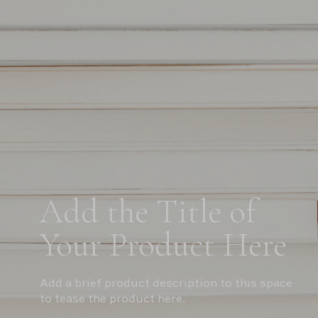
Add the Title of
Your Product Here
Add a brief product description to this space
to tease the product here.