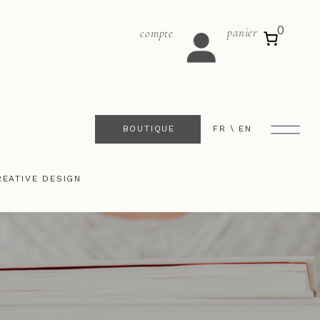
0
panier
compte
BOUTIQUE
FR \
EN
REATIVE DESIGN