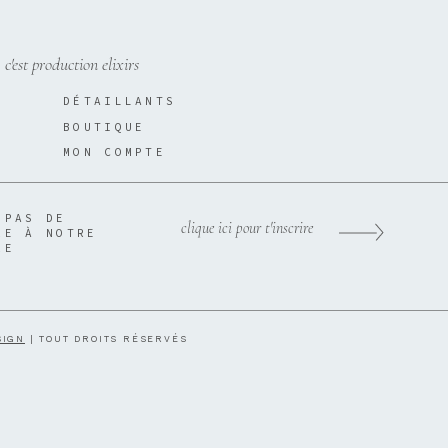
, c'est production elixirs
DÉTAILLANTS
BOUTIQUE
MON COMPTE
 PAS DE
clique ici pour t'inscrire
RE À NOTRE
RE
SIGN
| TOUT DROITS RÉSERVÉS